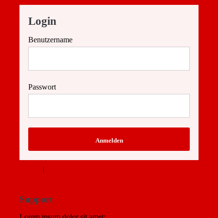
Login
Benutzername
Passwort
Anmelden
Register
|
Lost your password?
Support
Lorem ipsum dolor sit amet: